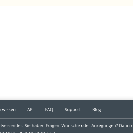
u wissen
API
FAQ
Support
Blog
ketversender. Sie haben Fragen, Wünsche oder Anregungen? Dann ru